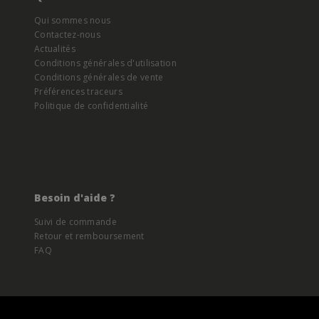
Qui sommes nous
Contactez-nous
Actualités
Conditions générales d'utilisation
Conditions générales de vente
Préférences traceurs
Politique de confidentialité
Besoin d'aide ?
Suivi de commande
Retour et remboursement
FAQ